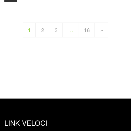
1
2
3
…
16
»
LINK VELOCI