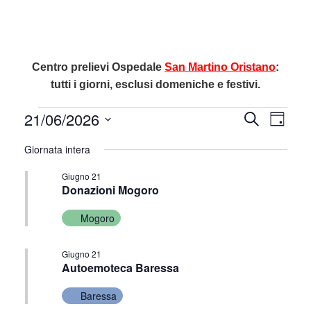
Centro prelievi Ospedale
San Martino Oristano
:
tutti i giorni, esclusi domeniche e festivi.
Eventi
Eventi
Eve
21/06/2026
Cerca
Giorno
Vis
Ricerc
for
Seleziona
Giornata intera
la
Nav
e
21
data.
Giugno 21
viste
Giugno
Donazioni Mogoro
Navig
2026
Mogoro
Giugno 21
Autoemoteca Baressa
Baressa